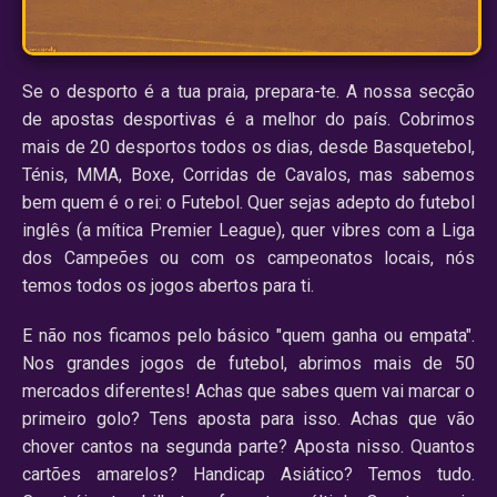
Se o desporto é a tua praia, prepara-te. A nossa secção
de apostas desportivas é a melhor do país. Cobrimos
mais de 20 desportos todos os dias, desde Basquetebol,
Ténis, MMA, Boxe, Corridas de Cavalos, mas sabemos
bem quem é o rei: o Futebol. Quer sejas adepto do futebol
inglês (a mítica Premier League), quer vibres com a Liga
dos Campeões ou com os campeonatos locais, nós
temos todos os jogos abertos para ti.
E não nos ficamos pelo básico "quem ganha ou empata".
Nos grandes jogos de futebol, abrimos mais de 50
mercados diferentes! Achas que sabes quem vai marcar o
primeiro golo? Tens aposta para isso. Achas que vão
chover cantos na segunda parte? Aposta nisso. Quantos
cartões amarelos? Handicap Asiático? Temos tudo.