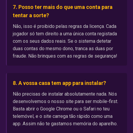
7. Posso ter mais do que uma conta para
tentar a sorte?
Não, isso é proibido pelas regras da licença. Cada
jogador só tem direito a uma única conta registada
com os seus dados reais. Se o sistema detetar
duas contas do mesmo dono, tranca as duas por
fraude. Não brinques com as regras de segurança!
8. A vossa casa tem app para instalar?
Não precisas de instalar absolutamente nada. Nós
desenvolvemos o nosso site para ser mobile-first.
Basta abrir o Google Chrome ou o Safari no teu
telemóvel, e o site carrega tão rápido como uma
app. Assim não te gastamos memória do aparelho.