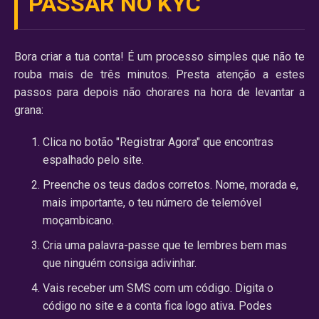
PASSAR NO KYC
Bora criar a tua conta! É um processo simples que não te
rouba mais de três minutos. Presta atenção a estes
passos para depois não chorares na hora de levantar a
grana:
Clica no botão "Registrar Agora" que encontras
espalhado pelo site.
Preenche os teus dados corretos. Nome, morada e,
mais importante, o teu número de telemóvel
moçambicano.
Cria uma palavra-passe que te lembres bem mas
que ninguém consiga adivinhar.
Vais receber um SMS com um código. Digita o
código no site e a conta fica logo ativa. Podes