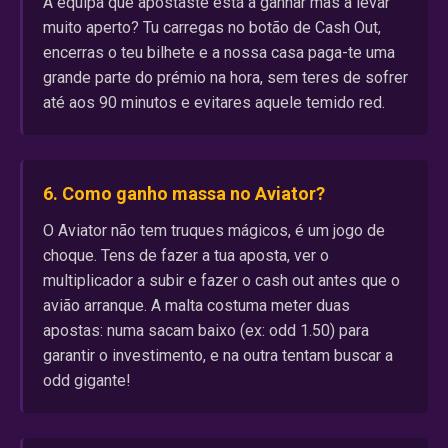
A equipa que apostaste está a ganhar mas a levar
muito aperto? Tu carregas no botão de Cash Out,
encerras o teu bilhete e a nossa casa paga-te uma
grande parte do prémio na hora, sem teres de sofrer
até aos 90 minutos e evitares aquele temido red.
6. Como ganho massa no Aviator?
O Aviator não tem truques mágicos, é um jogo de
choque. Tens de fazer a tua aposta, ver o
multiplicador a subir e fazer o cash out antes que o
avião arranque. A malta costuma meter duas
apostas: numa sacam baixo (ex: odd 1.50) para
garantir o investimento, e na outra tentam buscar a
odd gigante!