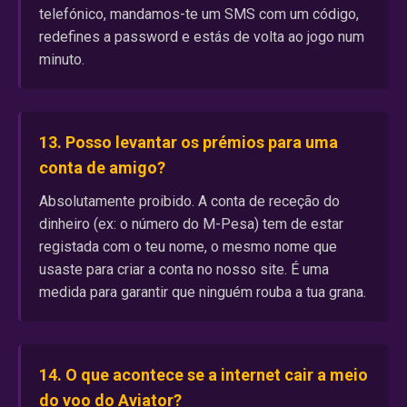
telefónico, mandamos-te um SMS com um código,
redefines a password e estás de volta ao jogo num
minuto.
13. Posso levantar os prémios para uma
conta de amigo?
Absolutamente proibido. A conta de receção do
dinheiro (ex: o número do M-Pesa) tem de estar
registada com o teu nome, o mesmo nome que
usaste para criar a conta no nosso site. É uma
medida para garantir que ninguém rouba a tua grana.
14. O que acontece se a internet cair a meio
do voo do Aviator?