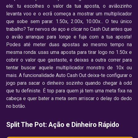
ele: tu escolhes o valor da tua aposta, o aviãozinho
levanta voo e o ecrã começa a mostrar um multiplicador
que sobe sem parar. 1.50x, 2.00x, 10.00x... O teu único
trabalho? Ter nervos de aço e clicar no Cash Out antes que
o avião arranque para longe e fuja com a tua aposta!
Podes até meter duas apostas ao mesmo tempo na
mesma ronda: usas uma aposta para tirar logo no 1.50x e
cobrir o valor que gastaste, e deixas a outra correr para
tentar buscar aquele multiplicador monstro de 10x ou
mais. A funcionalidade Auto Cash Out deixa-te configurar o
jogo para sacar o dinheiro sozinho quando chegar à odd
que tu definiste. É top para quem já tem uma meta fixa na
cabeça e quer bater a meta sem arriscar o delay do dedo
no botão.
Split The Pot: Ação e Dinheiro Rápido