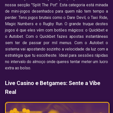
nossa secção "Split The Pot". Esta categoria está minada
de mini-jogos desenhados para quem não tem tempo a
perder. Tens jogos brutais como o Dare Devil, o Taxi Ride,
Magic Numbers e o Rugby Run. O grande truque destes
jogos é que eles vêm com botões mágicos: o Quickbet e
o Autobet. Com o Quickbet fazes apostas instantâneas
sem ter de passar por mil menus. Com o Autobet o
sistema vai apostando sozinho a velocidade da luz com a
estratégia que tu escolheste. Ideal para sessões rápidas
no intervalo do almoço onde queres tentar meter um lucro
extra ao bolso.
Live Casino e Betgames: Sente a Vibe
Real