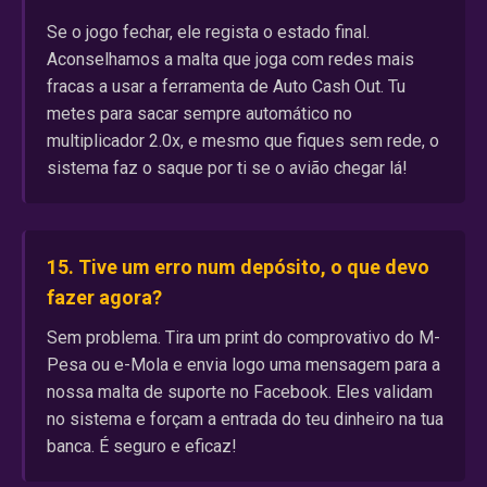
Se o jogo fechar, ele regista o estado final.
Aconselhamos a malta que joga com redes mais
fracas a usar a ferramenta de Auto Cash Out. Tu
metes para sacar sempre automático no
multiplicador 2.0x, e mesmo que fiques sem rede, o
sistema faz o saque por ti se o avião chegar lá!
15. Tive um erro num depósito, o que devo
fazer agora?
Sem problema. Tira um print do comprovativo do M-
Pesa ou e-Mola e envia logo uma mensagem para a
nossa malta de suporte no Facebook. Eles validam
no sistema e forçam a entrada do teu dinheiro na tua
banca. É seguro e eficaz!