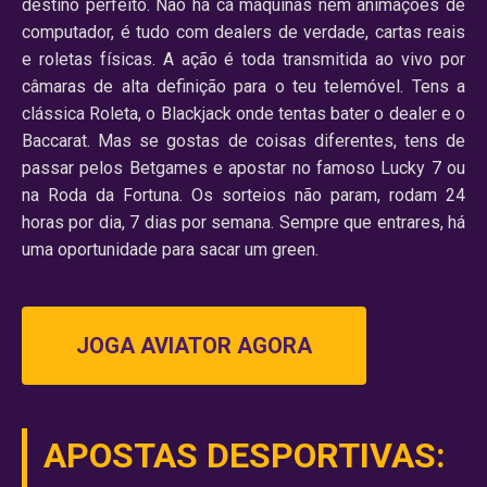
destino perfeito. Não há cá máquinas nem animações de
computador, é tudo com dealers de verdade, cartas reais
e roletas físicas. A ação é toda transmitida ao vivo por
câmaras de alta definição para o teu telemóvel. Tens a
clássica Roleta, o Blackjack onde tentas bater o dealer e o
Baccarat. Mas se gostas de coisas diferentes, tens de
passar pelos Betgames e apostar no famoso Lucky 7 ou
na Roda da Fortuna. Os sorteios não param, rodam 24
horas por dia, 7 dias por semana. Sempre que entrares, há
uma oportunidade para sacar um green.
JOGA AVIATOR AGORA
APOSTAS DESPORTIVAS: