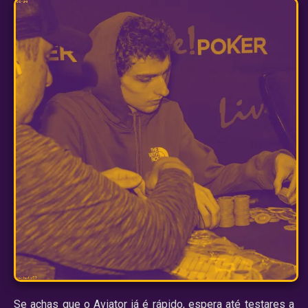
Se achas que o Aviator já é rápido, espera até testares a