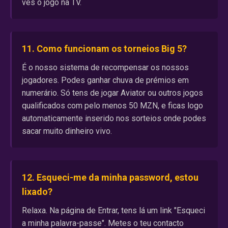
vês o jogo na TV.
11. Como funcionam os torneios Big 5?
É o nosso sistema de recompensar os nossos
jogadores. Podes ganhar chuva de prémios em
numerário. Só tens de jogar Aviator ou outros jogos
qualificados com pelo menos 50 MZN, e ficas logo
automaticamente inserido nos sorteios onde podes
sacar muito dinheiro vivo.
12. Esqueci-me da minha password, estou
lixado?
Relaxa. Na página de Entrar, tens lá um link "Esqueci
a minha palavra-passe". Metes o teu contacto