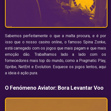
Sabemos perfeitamente o que a malta procura, e é por
isso que o nosso casino online, o famoso Spina Zonke,
está carregado com os jogos que mais pagam e que mais
emoção dão. Trabalhamos lado a lado com os
fornecedores mais top do mundo, como a Pragmatic Play,
Spribe, NetEnt e Evolution. Esquece os jogos lentos, aqui
a ideia é ação pura.
O Fenómeno Aviator: Bora Levantar Voo