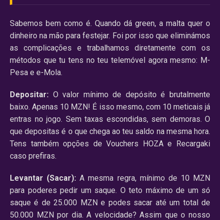
Sabemos bem como é. Quando dá green, a malta quer o
dinheiro na mão para festejar. Foi por isso que eliminámos
as complicações e trabalhamos diretamente com os
métodos que tu tens no teu telemóvel agora mesmo: M-
Pesa e e-Mola.
Depositar:
O valor mínimo de depósito é brutalmente
baixo. Apenas 10 MZN! É isso mesmo, com 10 meticais já
entras no jogo. Sem taxas escondidas, sem demoras. O
que depositas é o que chega ao teu saldo na mesma hora.
Tens também opções de Vouchers HOZA e Recargaki
caso prefiras.
Levantar (Sacar):
A mesma regra, mínimo de 10 MZN
para poderes pedir um saque. O teto máximo de um só
saque é de 25.000 MZN e podes sacar até um total de
50.000 MZN por dia. A velocidade? Assim que o nosso