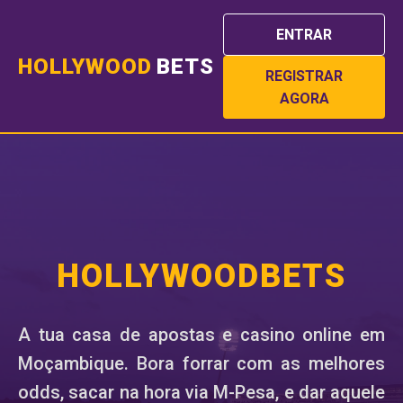
ENTRAR
HOLLYWOOD
BETS
REGISTRAR
AGORA
HOLLYWOODBETS
A tua casa de apostas e casino online em
Moçambique. Bora forrar com as melhores
odds, sacar na hora via M-Pesa, e dar aquele